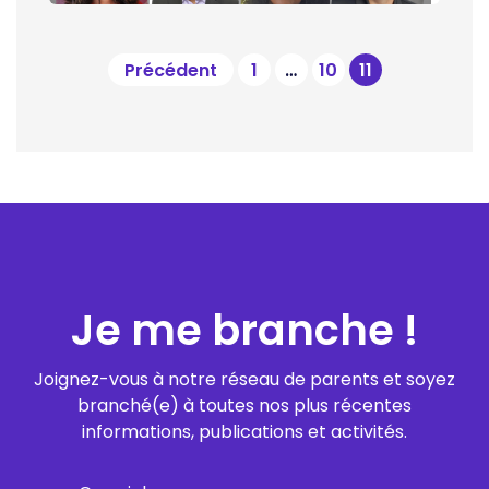
Pagination
Précédent
1
…
10
11
des
publications
Je me branche !
Joignez-vous à notre réseau de parents et soyez
branché(e) à toutes nos plus récentes
informations, publications et activités.