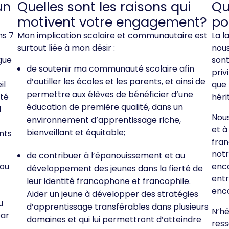
un
Quelles sont les raisons qui
Qu
motivent votre engagement?
po
ns 7
Mon implication scolaire et communautaire est
La l
surtout liée à mon désir :
nous
ngue
sont
de soutenir ma communauté scolaire afin
priv
d’outiller les écoles et les parents, et ainsi de
il
que 
permettre aux élèves de bénéficier d’une
té
héri
éducation de première qualité, dans un
l
Nous
environnement d’apprentissage riche,
et 
bienveillant et équitable;
nts
fran
notr
de contribuer à l’épanouissement et au
 ou
enco
développement des jeunes dans la fierté de
entr
leur identité francophone et francophile.
enco
Aider un jeune à développer des stratégies
u
d’apprentissage transférables dans plusieurs
N’hé
par
domaines et qui lui permettront d’atteindre
ress