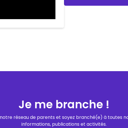
Je me branche !
notre réseau de parents et soyez branché(e) à toutes n
informations, publications et activités.