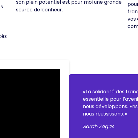
son plein potentiel est pour moi une grande
pour
es
source de bonheur.
fran
vos 
comm
tés
« La solidarité des fra
essentielle pour l’ave
nous développons. Ens
nous réussissons. »
Sarah Zagas