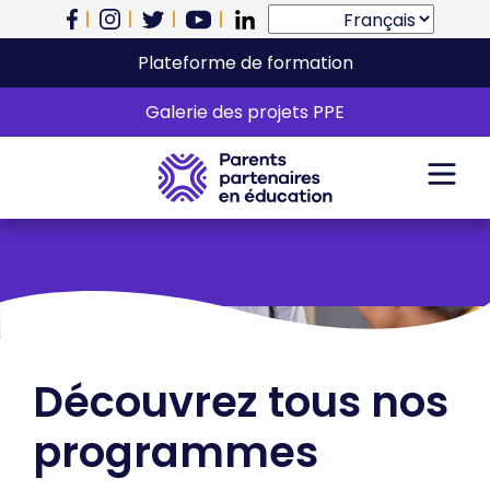
Plateforme de formation
Programmes et
Galerie des projets PPE
services
Découvrez tous nos
programmes