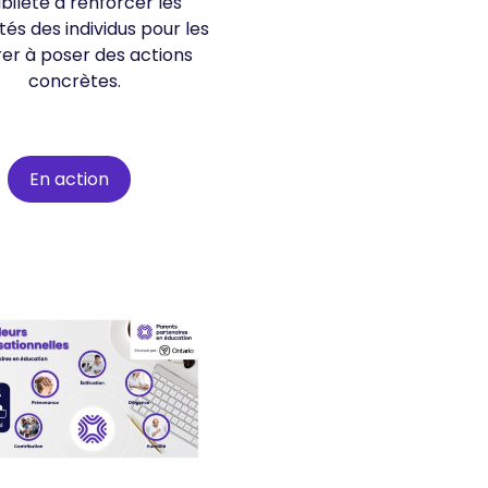
abileté à renforcer les
és des individus pour les
rer à poser des actions
concrètes.
En action