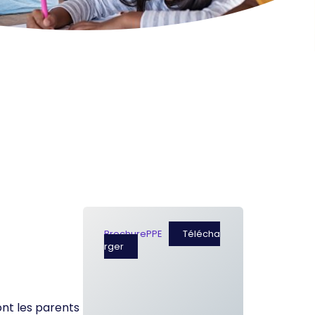
BrochurePPE
Télécha
rger
ont les parents