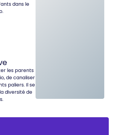
ants dans le
o.
ve
ter les parents
o, de canaliser
s paliers. Il se
la diversité de
s.