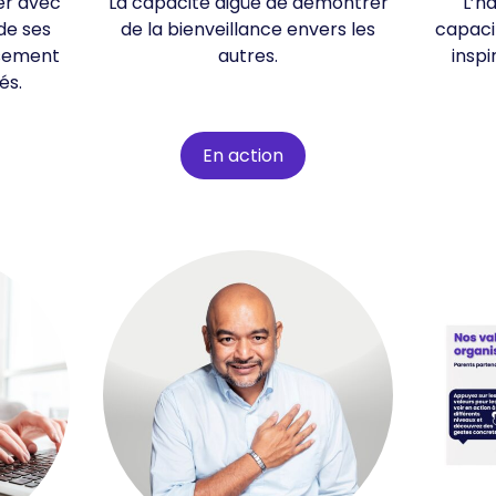
er avec
La capacité aigüe de démontrer
L’h
 de ses
de la bienveillance envers les
capacit
ssement
autres.
inspi
és.
En action