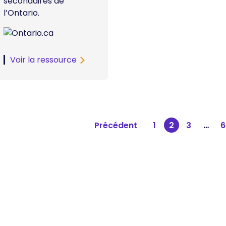
secondaires de
l’Ontario.
Voir la ressource
agination
Précédent
1
2
3
…
6
es
ublications