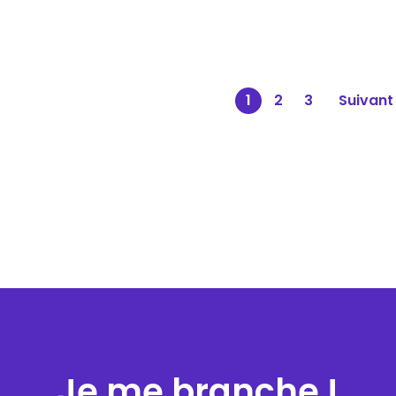
agination
1
2
3
Suivant
es
ublications
Je me branche !