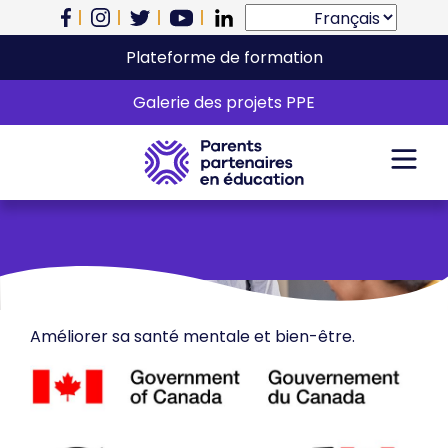
Plateforme de formation
Santé mentale et
Galerie des projets PPE
bien-être
Améliorer sa santé mentale et bien-être.