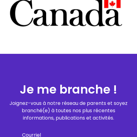
Je me branche !
Joignez-vous à notre réseau de parents et soyez
branché(e) à toutes nos plus récentes
informations, publications et activités.
Courriel