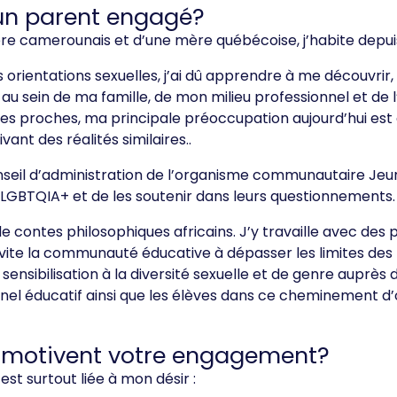
 un parent engagé?
un père camerounais et d’une mère québécoise, j’habite dep
ientations sexuelles, j’ai dû apprendre à me découvrir, 
 au sein de ma famille, de mon milieu professionnel et 
s proches, ma principale préoccupation aujourd’hui est de
ant des réalités similaires..
eil d’administration de l’organisme communautaire Jeunes
LGBTQIA+ et de les soutenir dans leurs questionnements.
e de contes philosophiques africains. J’y travaille avec de
 J’invite la communauté éducative à dépasser les limites de
sensibilisation à la diversité sexuelle et de genre auprè
l éducatif ainsi que les élèves dans ce cheminement d’ori
ui motivent votre engagement?
st surtout liée à mon désir :