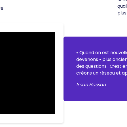
qual
re
plus
« Quand on est nouvel
devenons « plus anciens
des questions. C’est e
créons un réseau et a
Iman Hassan