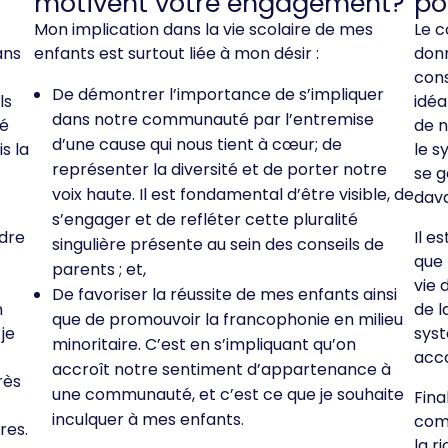
motivent votre engagement?
po
Mon implication dans la vie scolaire de mes
Le c
ans
enfants est surtout liée à mon désir :
donn
cons
De démontrer l’importance de s’impliquer
ls
idéa
dans notre communauté par l’entremise
gé
de n
d’une cause qui nous tient à cœur; de
s la
le s
représenter la diversité et de porter notre
se g
voix haute. Il est fondamental d’être visible, de
dava
s’engager et de refléter cette pluralité
dre
Il e
singulière présente au sein des conseils de
que 
parents ; et,
vie 
De favoriser la réussite de mes enfants ainsi
n
de l
que de promouvoir la francophonie en milieu
je
syst
minoritaire. C’est en s’impliquant qu’on
acco
accroît notre sentiment d’appartenance à
rès
une communauté, et c’est ce que je souhaite
Fina
inculquer à mes enfants.
com
res.
la r