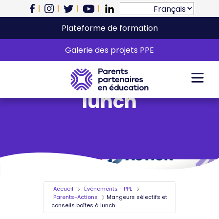
Plateforme de formation
Mangeurs sélectifs et
Galerie des projets PPE
conseils boîtes à
lunch
Accueil
Événements - PPE
Parents-Actions
Mangeurs sélectifs et
conseils boîtes à lunch