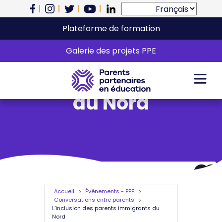
Plateforme de formation
L’inclusion des
Galerie des projets PPE
parents immigrants
du Nord
Accueil
Événements - PPE
Conversations entre parents
L’inclusion des parents immigrants du
Nord