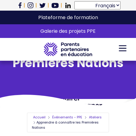
Plateforme de formation
Apprendre à
Galerie des projets PPE
connaître les
Premières Nations
Accueil
Événements - PPE
Ateliers
Apprendre à connaître les Premières
Nations