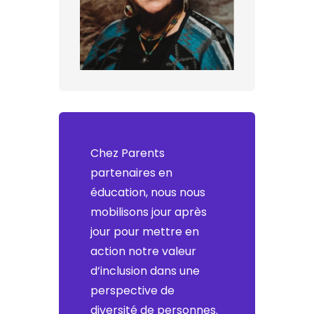
Chez Parents
partenaires en
éducation, nous nous
mobilisons jour après
jour pour mettre en
action notre valeur
d’inclusion dans une
perspective de
diversité de personnes.