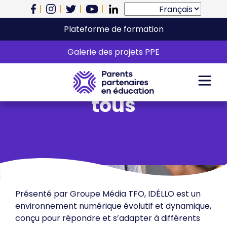
Plateforme de formation
Idéllo – Un univers
Galerie des projets PPE
d’apprentissage pour
tous
Présenté par Groupe Média TFO, IDÉLLO est un
environnement numérique évolutif et dynamique,
conçu pour répondre et s’adapter à différents