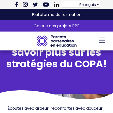
Plateforme de formation
En savoir plus sur
Galerie des projets PPE
l’intimidation! En
savoir plus sur les
stratégies du COPA!
Écoutez avec ardeur, réconfortez avec douceur.