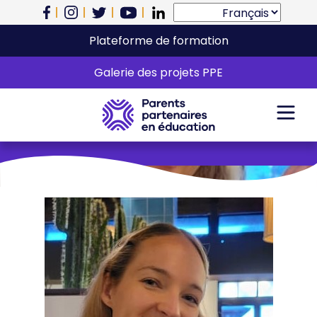
Plateforme de formation
Katherine Bond
Galerie des projets PPE