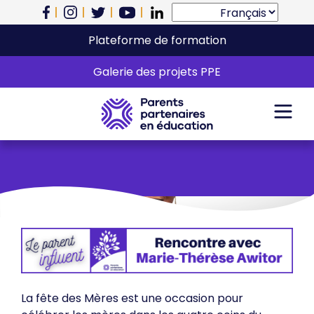
Plateforme de formation
Parent influent :
Galerie des projets PPE
Marie-Thérèse Awitor
La fête des Mères est une occasion pour