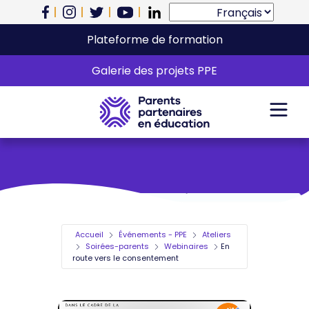
Plateforme de formation
En route vers le
Galerie des projets PPE
consentement
Accueil
Événements - PPE
Ateliers
Soirées-parents
Webinaires
En
route vers le consentement