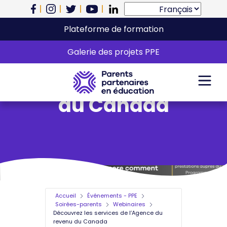
Plateforme de formation
Découvrez les services
Galerie des projets PPE
de l’Agence du revenu
du Canada
Accueil
Événements - PPE
Soirées-parents
Webinaires
Découvrez les services de l’Agence du
revenu du Canada