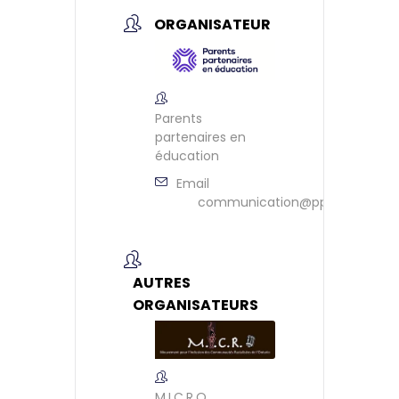
ORGANISATEUR
Parents
partenaires en
éducation
Email
communication@ppeontario.ca
AUTRES
ORGANISATEURS
M.I.C.R.O