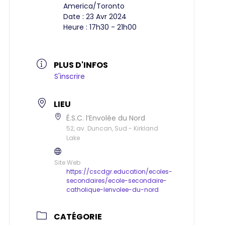
America/Toronto
Date :
23 Avr 2024
Heure :
17h30 - 21h00
PLUS D'INFOS
S'inscrire
LIEU
É.S.C. l’Envolée du Nord
52, av. Duncan, Sud - Kirkland
Lake
Site Web
https://cscdgr.education/ecoles-
secondaires/ecole-secondaire-
catholique-lenvolee-du-nord
CATÉGORIE