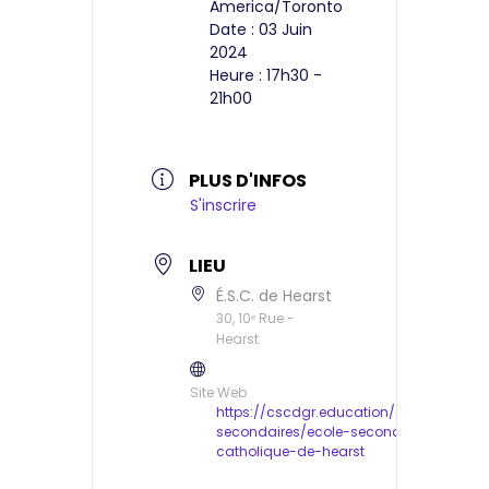
America/Toronto
Date :
03 Juin
2024
Heure :
17h30 -
21h00
PLUS D'INFOS
S'inscrire
LIEU
É.S.C. de Hearst
30, 10ᵉ Rue -
Hearst
Site Web
https://cscdgr.education/ecoles-
secondaires/ecole-secondaire-
catholique-de-hearst