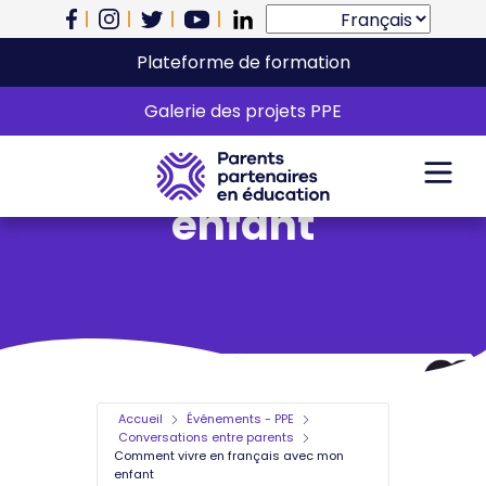
Plateforme de formation
Comment vivre en
Galerie des projets PPE
français avec mon
enfant
Accueil
Événements - PPE
Conversations entre parents
Comment vivre en français avec mon
enfant