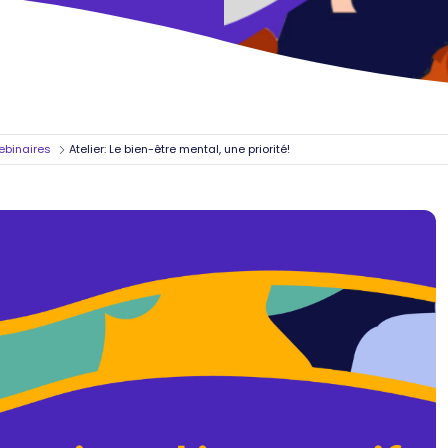
binaires
Atelier: Le bien-être mental, une priorité!