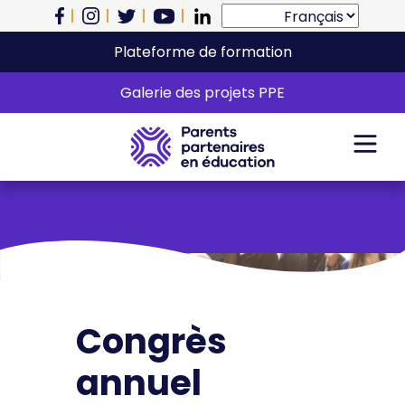
Plateforme de formation
Catégorie : Congrès
Galerie des projets PPE
annuel
Congrès
annuel